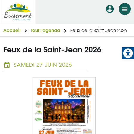
Aller
En-
au
tête
contenu
principal
-
Accueil
Tout l'agenda
Feux de la Saint-Jean 2026
Connexi
Op
Feux de la Saint-Jean 2026
SAMEDI 27 JUIN 2026