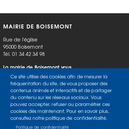
MAIRIE DE BOISEMONT
Rue de l'église
95000 Boisemont
Tél. 01 34 42 34 98
La mairie de Boisemont vous
accueille :
Ce site utilise des cookies afin de mesurer la
Mardi, vendredi de 9h à 12h et de
fréquentation du site, de vous proposer des
14h à 17h
contenus animés et interactifs et de partager
Mercredi de 14h à 17h
du contenu sur les réseaux sociaux. Vous
Samedi de 9h à 12h
pouvez accepter, refuser ou paramétrer ces
cookies dès maintenant. Pour en savoir plus,
consultez notre politique de confidentialité.
Accueil
MENU
Plan du site
PIED
Politique de confidentialité