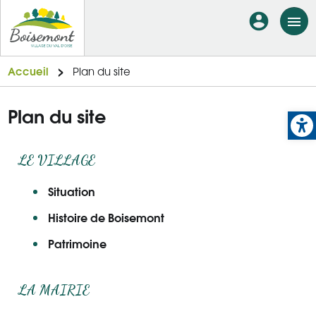
Aller
En-
au
tête
contenu
principal
-
Accueil
Plan du site
Connexi
Op
Plan du site
Menu
LE VILLAGE
principal
Situation
Histoire de Boisemont
Patrimoine
LA MAIRIE