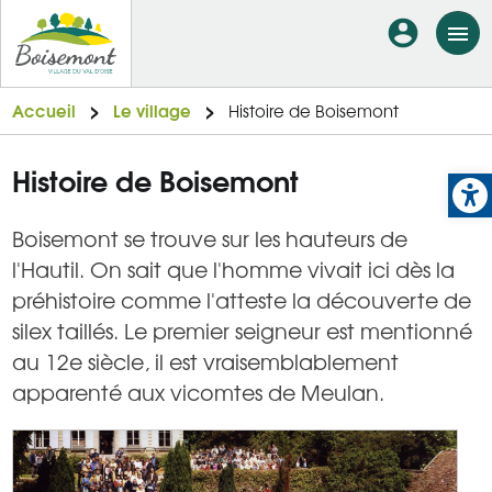
Aller
En-
au
tête
contenu
principal
-
Accueil
Le village
Histoire de Boisemont
Connexi
Op
Histoire de Boisemont
Boisemont se trouve sur les hauteurs de
l'Hautil. On sait que l'homme vivait ici dès la
préhistoire comme l'atteste la découverte de
silex taillés. Le premier seigneur est mentionné
au 12e siècle, il est vraisemblablement
apparenté aux vicomtes de Meulan.