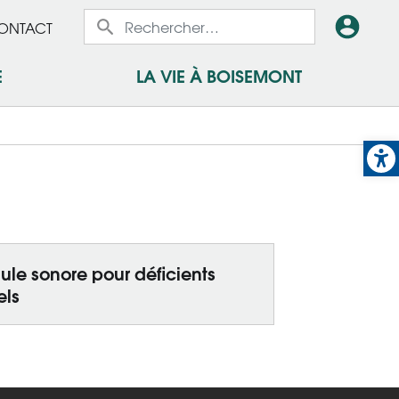
x
En-
ONTACT
x
tête
E
LA VIE À BOISEMONT
-
Op
Conn
le sonore pour déficients
els