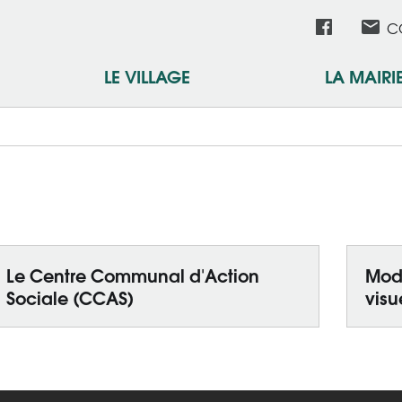
Aller
Réseau
C
au
contenu
sociau
LE VILLAGE
LA MAIRI
principal
Le Centre Communal d'Action
Modu
Sociale (CCAS)
visu