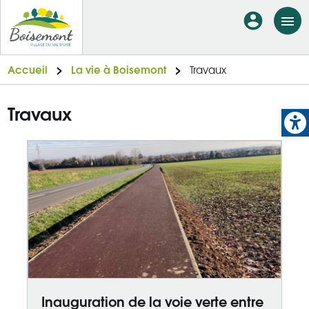
Aller
En-
au
tête
contenu
principal
-
Accueil
La vie à Boisemont
Travaux
Connexi
Op
Travaux
Inauguration de la voie verte entre