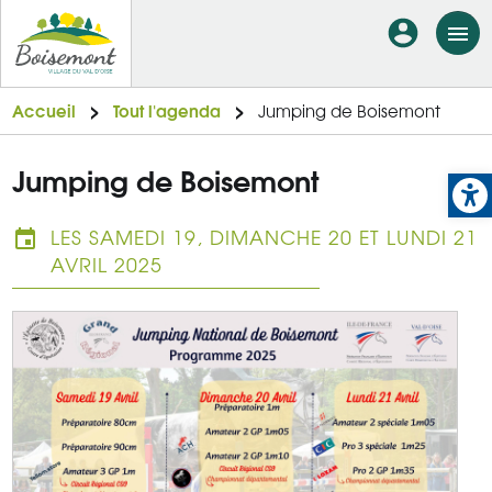
Aller
En-
au
tête
contenu
principal
-
Accueil
Tout l'agenda
Jumping de Boisemont
Connexi
Op
Jumping de Boisemont
LES SAMEDI 19, DIMANCHE 20 ET LUNDI 21
AVRIL 2025