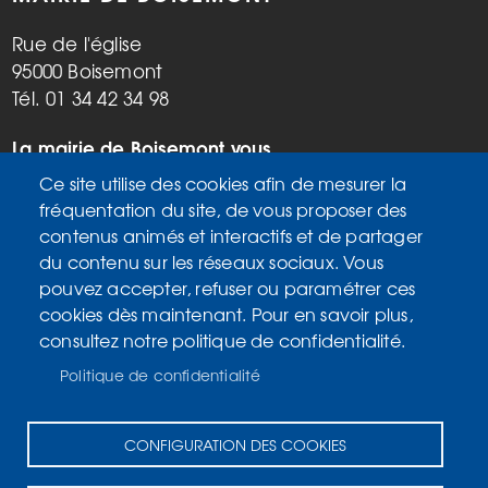
Rue de l'église
95000 Boisemont
Tél. 01 34 42 34 98
La mairie de Boisemont vous
accueille :
Ce site utilise des cookies afin de mesurer la
Mardi, vendredi de 9h à 12h et de
fréquentation du site, de vous proposer des
14h à 17h
contenus animés et interactifs et de partager
Mercredi de 14h à 17h
du contenu sur les réseaux sociaux. Vous
Samedi de 9h à 12h
pouvez accepter, refuser ou paramétrer ces
cookies dès maintenant. Pour en savoir plus,
consultez notre politique de confidentialité.
Accueil
MENU
Plan du site
PIED
Politique de confidentialité
Mentions légales
DE
Données personnelles
PAGE
CONFIGURATION DES COOKIES
Accessibilité : Non conforme