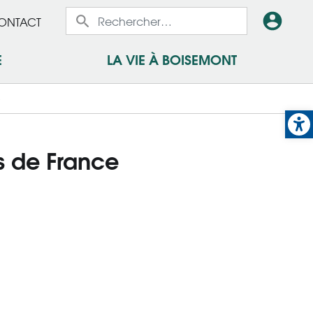
x
En-
ONTACT
x
tête
E
LA VIE À BOISEMONT
-
e
Op
Conn
s de France