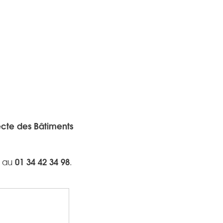
ecte des Bâtiments
01 34 42 34 98
e au
.