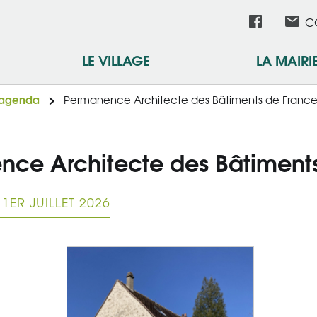
Aller
Réseau
C
au
contenu
sociau
LE VILLAGE
LA MAIRI
principal
l'agenda
Permanence Architecte des Bâtiments de Franc
nce Architecte des Bâtiment
1ER JUILLET 2026