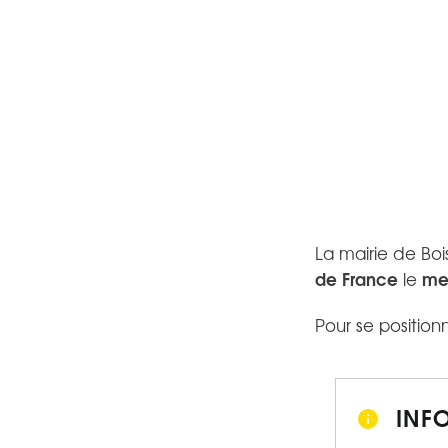
La mairie de Bo
de France
mer
le
Pour se positionn
INF