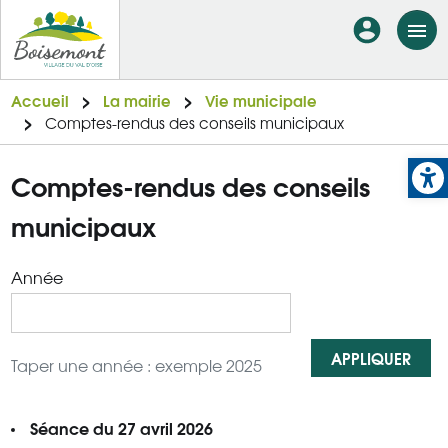
Aller
En-
au
tête
contenu
principal
-
Accueil
La mairie
Vie municipale
Comptes-rendus des conseils municipaux
Connexi
Op
Comptes-rendus des conseils
municipaux
Année
APPLIQUER
Taper une année : exemple 2025
Séance du 27 avril 2026