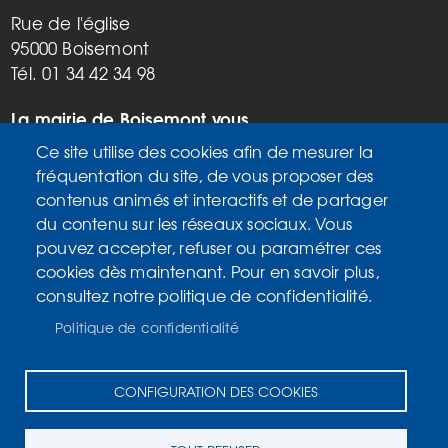
Rue de l'église
95000 Boisemont
Tél. 01 34 42 34 98
La mairie de Boisemont vous
accueille :
Ce site utilise des cookies afin de mesurer la
Mardi, vendredi de 9h à 12h et de
fréquentation du site, de vous proposer des
14h à 17h
contenus animés et interactifs et de partager
Mercredi de 14h à 17h
du contenu sur les réseaux sociaux. Vous
Samedi de 9h à 12h
pouvez accepter, refuser ou paramétrer ces
cookies dès maintenant. Pour en savoir plus,
consultez notre politique de confidentialité.
Accueil
MENU
Plan du site
PIED
Politique de confidentialité
Mentions légales
DE
Données personnelles
PAGE
CONFIGURATION DES COOKIES
Accessibilité : Non conforme
Cookies