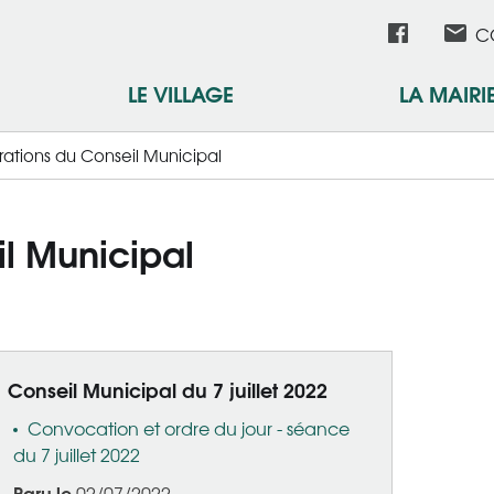
Aller
Réseau
C
au
contenu
sociau
LE VILLAGE
LA MAIRI
principal
rations du Conseil Municipal
il Municipal
Conseil Municipal du 7 juillet 2022
Convocation et ordre du jour - séance
du 7 juillet 2022
Paru le
02/07/2022