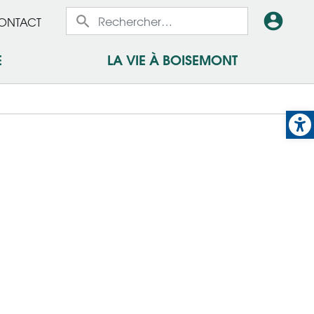
x
En-
ONTACT
x
tête
E
LA VIE À BOISEMONT
-
Op
Conn