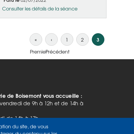
Consulter les détails de la séance
3
«
‹
1
2
Premier
Précédent
Première
Page
page
précédente
rie de Boisemont vous accueille :
 vendredi de 9h à 12h et de 14h à
di de 14h à 17h
 de 9h à 12h
ation du site, de vous
rtager du contenu sur les