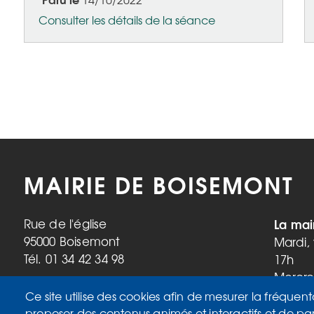
Consulter les détails de la séance
Pagination
MAIRIE DE BOISEMONT
La mai
Rue de l'église
95000 Boisemont
Mardi,
Tél. 01 34 42 34 98
17h
Mercre
Samedi
Ce site utilise des cookies afin de mesurer la fréquent
proposer des contenus animés et interactifs et de pa