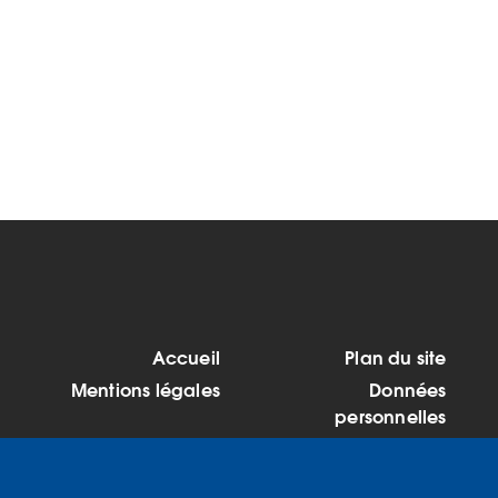
Accueil
Plan du site
MENU
Mentions légales
Données
PIED
personnelles
Accessibilité : Non
Cookies
DE
conforme