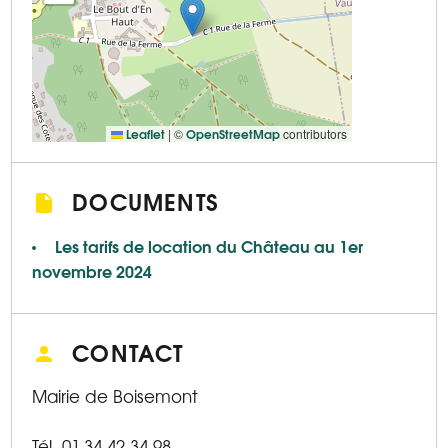
Leaflet
OpenStreetMap
|
©
contributors
DOCUMENTS
Les tarifs de location du Château au 1er
novembre 2024
CONTACT
Mairie de Boisemont
Tél. 01.34.42.34.98