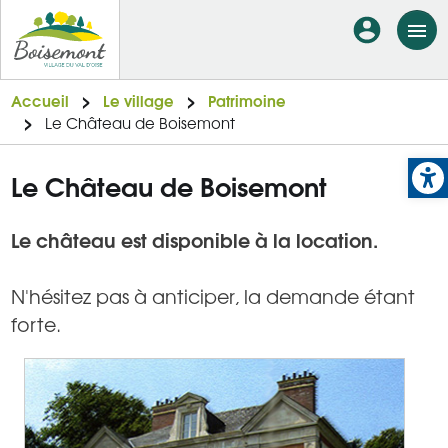
Aller
En-
au
tête
contenu
principal
-
Accueil
Le village
Patrimoine
Le Château de Boisemont
Connexi
Op
Le Château de Boisemont
Le château est disponible à la location.
N'hésitez pas à anticiper, la demande étant
forte.