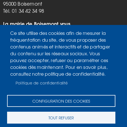
95000 Boisemont
Tél. 01 34 42 34 98
La mairie de Boisemont vous
accueille :
Ce site utilise des cookies afin de mesurer la
Mardi, vendredi de 9h à 12h et de
fréquentation du site, de vous proposer des
14h à 17h
contenus animés et interactifs et de partager
Mercredi de 14h à 17h
du contenu sur les réseaux sociaux. Vous
Samedi de 9h à 12h
pouvez accepter, refuser ou paramétrer ces
cookies dès maintenant. Pour en savoir plus,
consultez notre politique de confidentialité.
Accueil
MENU
Plan du site
PIED
Politique de confidentialité
Mentions légales
DE
Données personnelles
PAGE
CONFIGURATION DES COOKIES
Accessibilité : Non conforme
Cookies
TOUT REFUSER
Contact